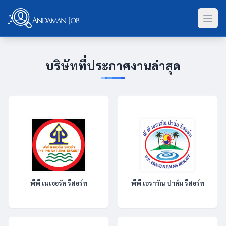
บริษัทที่ประกาศงานล่าสุด
พีพี เนเจอรัล รีสอร์ท
พีพี เอราวัณ ปาล์ม รีสอร์ท