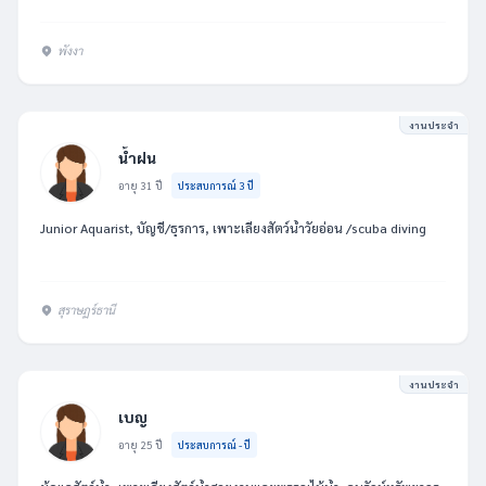
พังงา
งานประจำ
น้ำฝน
อายุ 31 ปี
ประสบการณ์ 3 ปี
Junior Aquarist, บัญชี/ธุรการ, เพาะเลี้ยงสัตว์น้ำวัยอ่อน /scuba diving
สุราษฏร์ธานี
งานประจำ
เบญ
อายุ 25 ปี
ประสบการณ์ - ปี