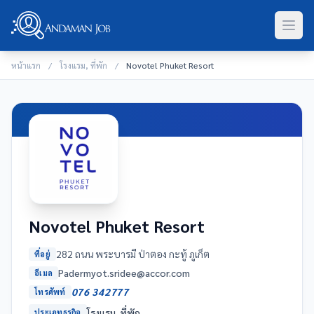
หน้าแรก
/
โรงแรม, ที่พัก
/
Novotel Phuket Resort
Novotel Phuket Resort
282 ถนน พระบารมี ป่าตอง กะทู้ ภูเก็ต
ที่อยู่
moc.rocca@eedirs.toymredaP
อีเมล
076 342777
โทรศัพท์
โรงแรม, ที่พัก
ประเภทธุรกิจ