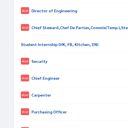
Director of Engineering
ด่วน!
ด่วน!
Student Internship (HK, FB, KItchen, EN)
Security
ด่วน!
Chief Engineer
ด่วน!
Carpenter
ด่วน!
Purchasing Officer
ด่วน!