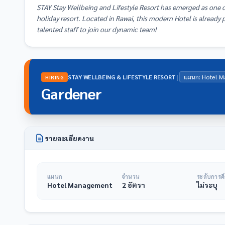
STAY Stay Wellbeing and Lifestyle Resort has emerged as one of
holiday resort. Located in Rawai, this modern Hotel is already 
talented staff to join our dynamic team!
|
STAY WELLBEING & LIFESTYLE RESORT
แผนก: Hotel 
HIRING
Gardener
รายละเอียดงาน
แผนก
จำนวน
ระดับการศ
Hotel Management
2 อัตรา
ไม่ระบุ