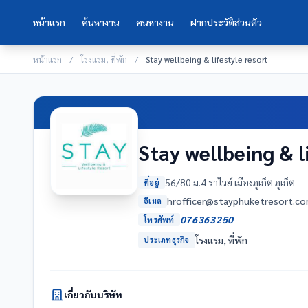
หน้าแรก
ค้นหางาน
คนหางาน
ฝากประวัติส่วนตัว
หน้าแรก
/
โรงแรม, ที่พัก
/
Stay wellbeing & lifestyle resort
Stay wellbeing & l
56/80 ม.4 ราไวย์ เมืองภูเก็ต ภูเก็ต
ที่อยู่
moc.trosertekuhpyats@reciffo
อีเมล
076363250
โทรศัพท์
โรงแรม, ที่พัก
ประเภทธุรกิจ
เกี่ยวกับบริษัท