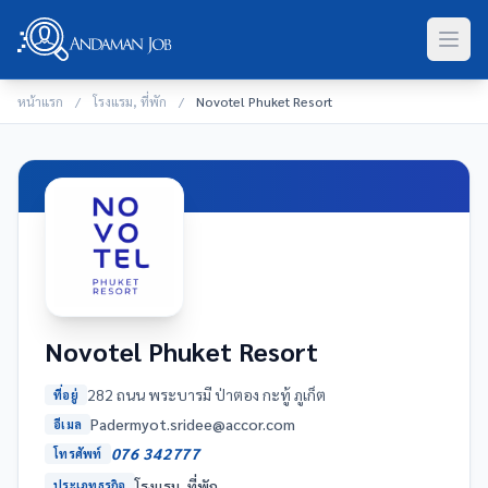
หน้าแรก
/
โรงแรม, ที่พัก
/
Novotel Phuket Resort
Novotel Phuket Resort
282 ถนน พระบารมี ป่าตอง กะทู้ ภูเก็ต
ที่อยู่
moc.rocca@eedirs.toymredaP
อีเมล
076 342777
โทรศัพท์
โรงแรม, ที่พัก
ประเภทธุรกิจ