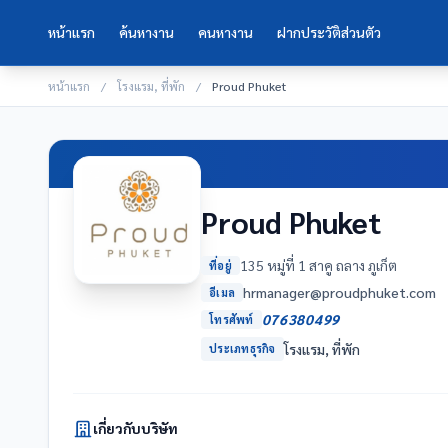
หน้าแรก
ค้นหางาน
คนหางาน
ฝากประวัติส่วนตัว
หน้าแรก
/
โรงแรม, ที่พัก
/
Proud Phuket
Proud Phuket
135 หมู่ที่ 1 สาคู ถลาง ภูเก็ต
ที่อยู่
moc.tekuhpduorp@reganamrh
อีเมล
076380499
โทรศัพท์
โรงแรม, ที่พัก
ประเภทธุรกิจ
เกี่ยวกับบริษัท