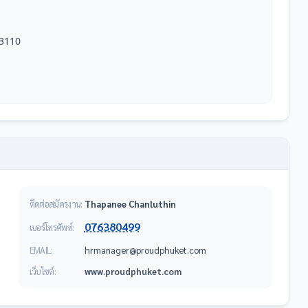
3110

ติดต่อสมัครงาน:
Thapanee Chanluthin
076380499
เบอร์โทรศัพท์:
EMAIL:
moc.tekuhpduorp@reganamrh
เว็บไซต์:
www.proudphuket.com