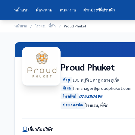
หน้าแรก
ค้นหางาน
คนหางาน
ฝากประวัติส่วนตัว
หน้าแรก
/
โรงแรม, ที่พัก
/
Proud Phuket
Proud Phuket
135 หมู่ที่ 1 สาคู ถลาง ภูเก็ต
ที่อยู่
moc.tekuhpduorp@reganamrh
อีเมล
076380499
โทรศัพท์
โรงแรม, ที่พัก
ประเภทธุรกิจ
เกี่ยวกับบริษัท