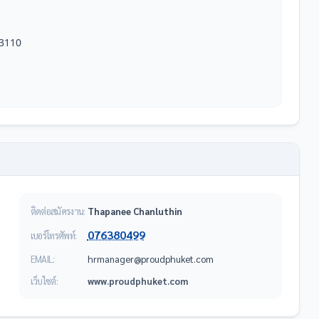
3110

ติดต่อสมัครงาน:
Thapanee Chanluthin
076380499
เบอร์โทรศัพท์:
EMAIL:
moc.tekuhpduorp@reganamrh
เว็บไซต์:
www.proudphuket.com